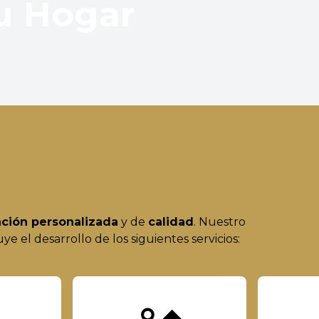
u Hogar
ción personalizada
y de
calidad
. Nuestro
 el desarrollo de los siguientes servicios: